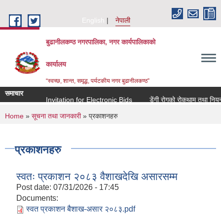
Skip to main content
English
नेपाली
बुढानीलकण्ठ नगरपालिका, नगर कार्यपालिकाको
कार्यालय
“स्वच्छ, शान्त, समृद्ध, पर्यटकीय नगर बुढानीलकण्ठ”
समाचार
Invitation for Electronic Bids
डेंगी रोगको रोकथाम तथा नियन्त्रण सम्
You are here
Home
»
सूचना तथा जानकारी
» प्रकाशनहरु
प्रकाशनहरु
स्वतः प्रकाशन २०८३ वैशाखदेखि असारसम्म
Post date:
07/31/2026 - 17:45
Documents:
स्वत प्रकाशन बैशाख-असार २०८३.pdf