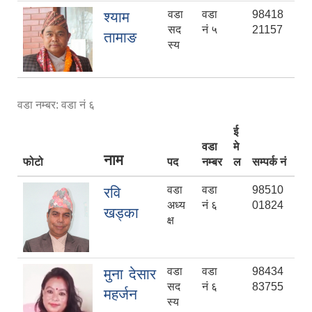
वडा
वडा
98418
श्याम
सद
नं ५
21157
तामाङ
स्य
वडा नम्बर: वडा नं ६
ई
वडा
मे
नाम
फोटो
पद
नम्बर
ल
सम्पर्क नं
वडा
वडा
98510
रवि
अध्य
नं ६
01824
खड्का
क्ष
वडा
वडा
98434
मुना देसार
सद
नं ६
83755
महर्जन
स्य