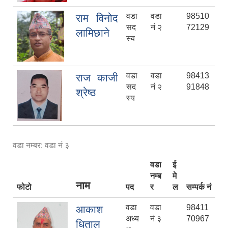
वडा
वडा
98510
राम विनोद
सद
नं २
72129
लामिछाने
स्य
वडा
वडा
98413
राज काजी
सद
नं २
91848
श्रेष्ठ
स्य
वडा नम्बर: वडा नं ३
वडा
ई
नम्ब
मे
नाम
फोटो
पद
र
ल
सम्पर्क नं
वडा
वडा
98411
आकाश
अध्य
नं ३
70967
धिताल