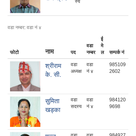
स्य
वडा नम्बर: वडा नं ४
ई
वडा
मे
नाम
फोटो
पद
नम्बर
ल
सम्पर्क नं
वडा
वडा
985109
श्रीराम
अध्यक्ष
नं ४
2602
के. सी.
वडा
वडा
984120
सुमिता
सदस्य
नं ४
9698
खड्का
वडा
वडा
984927