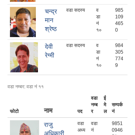
वडा सदस्य
व
985
चन्द्र
डा
109
मान
नं
465
श्रेष्ठ
१०
0
वडा सदस्य
व
984
देवी
डा
305
रेग्मी
नं
774
१०
9
वडा नम्बर: वडा नं ११
वडा
ई
नम्ब
मे
सम्पर्क
नाम
फोटो
पद
र
ल
नं
वडा
वडा
9851
राजु
अध्य
नं
0946
अधिकारी