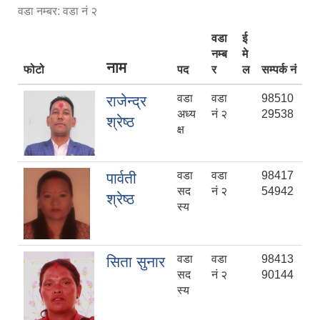
वडा नम्बर: वडा नं २
वडा
ई
नम्ब
मे
नाम
फोटो
पद
र
ल
सम्पर्क नं
वडा
वडा
98510
राजेन्द्र
अध्य
नं २
29538
श्रेष्ठ
क्ष
वडा
वडा
98417
पार्वती
सद
नं २
54942
श्रेष्ठ
स्य
वडा
वडा
98413
सिता सुनार
सद
नं २
90144
स्य