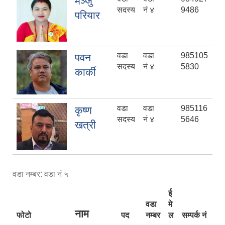
मञ्जु
सदस्य
नं ४
9486
परियार
वडा
वडा
985105
पवन
सदस्य
नं ४
5830
कार्की
वडा
वडा
985116
कृष्ण
सदस्य
नं ४
5646
खत्री
वडा नम्बर: वडा नं ५
ई
वडा
मे
नाम
फोटो
पद
नम्बर
ल
सम्पर्क नं