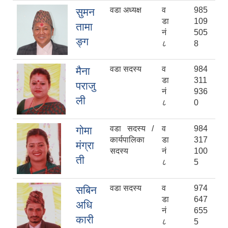
वडा अध्यक्ष
व
985
सुमन
डा
109
तामा
नं
505
ङ्ग
८
8
वडा सदस्य
व
984
मैना
डा
311
पराजु
नं
936
ली
८
0
वडा सदस्य /
व
984
गोमा
कार्यपालिका
डा
317
मंग्रा
सदस्य
नं
100
ती
८
5
वडा सदस्य
व
974
सबिन
डा
647
अधि
नं
655
कारी
८
5