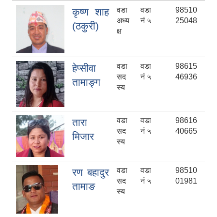
वडा
वडा
98510
कृष्ण शाह
अध्य
नं ५
25048
(ठकुरी)
क्ष
वडा
वडा
98615
हेप्सीवा
सद
नं ५
46936
तामाङ्ग
स्य
वडा
वडा
98616
तारा
सद
नं ५
40665
मिजार
स्य
वडा
वडा
98510
रण बहादुर
सद
नं ५
01981
तामाङ
स्य