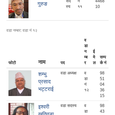
सद
नं
4468
गुरुङ
स्य
११
10
वडा नम्बर: वडा नं १२
व
डा
न
ई
म्ब
मे
सम्प
नाम
फोटो
पद
र
ल
र्क नं
वडा अध्यक्ष
व
98
शम्भु
डा
51
प्रसाद
नं
04
भट्टराई
१२
36
15
वडा सदस्य
व
98
इश्वरी
डा
43
खतिवडा