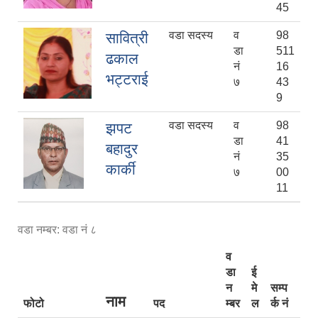
45
वडा सदस्य
व
98
सावित्री
डा
511
ढकाल
नं
16
भट्टराई
७
43
9
वडा सदस्य
व
98
झपट
डा
41
बहादुर
नं
35
कार्की
७
00
11
वडा नम्बर: वडा नं ८
व
डा
ई
न
मे
सम्प
नाम
फोटो
पद
म्बर
ल
र्क नं