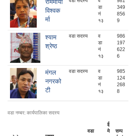
वडा सदस्य
व
981
राममाया
डा
349
विश्वक
नं
856
र्मा
१३
9
वडा सदस्य
व
986
श्याम
डा
197
श्रेष्ठ
नं
622
१३
6
वडा सदस्य
व
985
मंगल
डा
124
नगरको
नं
268
टी
१३
8
वडा नम्बर: कार्यपालिका सदस्य
ई
वडा
मे
सम्प