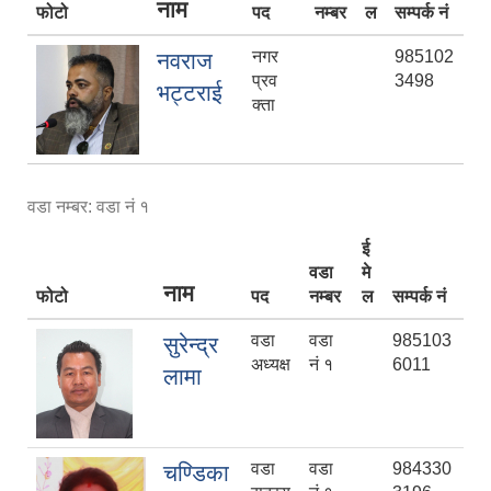
नाम
फोटो
पद
नम्बर
ल
सम्पर्क नं
नगर
985102
नवराज
प्रव
3498
भट्टराई
क्ता
वडा नम्बर: वडा नं १
ई
वडा
मे
नाम
फोटो
पद
नम्बर
ल
सम्पर्क नं
वडा
वडा
985103
सुरेन्द्र
अध्यक्ष
नं १
6011
लामा
वडा
वडा
984330
चण्डिका