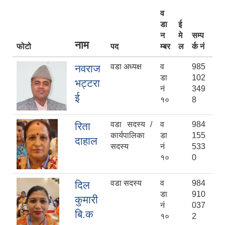
व
डा
ई
न
मे
सम्प
नाम
फोटो
पद
म्बर
ल
र्क नं
वडा अध्यक्ष
व
985
नवराज
डा
102
भट्टरा
नं
349
ई
१०
8
वडा सदस्य /
व
984
रिता
कार्यपालिका
डा
155
दाहाल
सदस्य
नं
533
१०
0
वडा सदस्य
व
984
दिल
डा
910
कुमारी
नं
037
बि.क
१०
2