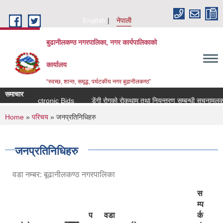
Skip to main content
English
नेपाली
बुढानीलकण्ठ नगरपालिका, नगर कार्यपालिकाको
कार्यालय
“स्वच्छ, शान्त, समृद्ध, पर्यटकीय नगर बुढानीलकण्ठ”
समाचार
or Electronic Bids
डेंगी रोगको रोकथाम तथा नियन्त्रण सम्बन्धी सूचनामूलक सन्देश
You are here
Home
»
परिचय
» जनप्रतिनिधिहरु
जनप्रतिनिधिहरु
वडा नम्बर: बूढानीलकण्ठ नगरपालिका
स
म्प
प
वडा
र्क