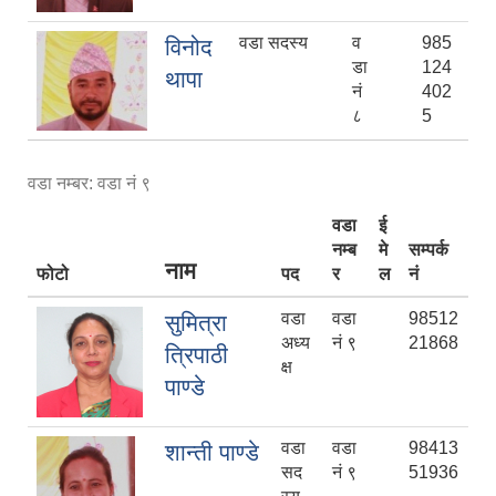
वडा सदस्य
व
985
विनोद
डा
124
थापा
नं
402
८
5
वडा नम्बर: वडा नं ९
वडा
ई
नम्ब
मे
सम्पर्क
नाम
फोटो
पद
र
ल
नं
वडा
वडा
98512
सुमित्रा
अध्य
नं ९
21868
त्रिपाठी
क्ष
पाण्डे
वडा
वडा
98413
शान्ती पाण्डे
सद
नं ९
51936