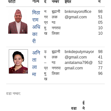
नाम
फोटो
द
नम्बर
ईमेल
नं
न
बूढानी
bnkmayoroffice
98
मिठा
गर
लक
@gmail.com
51
राम
प्र
ण्ठ
05
अधि
मु
नगरपा
10
का
ख
लिका
10
री
उ
बूढानी
bnkdeputymayor
98
अनि
प
लक
@gmail.com
41
ता
–
ण्ठ
anitalama796@
52
ला
प्र
नगरपा
gmail.com
77
मा
मु
लिका
96
ख
वडा नम्बर:
ई
वडा
मे