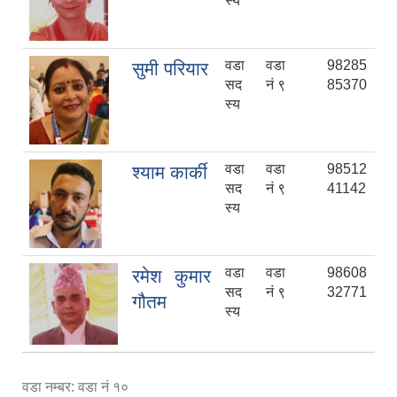
स्य
वडा
वडा
98285
सुमी परियार
सद
नं ९
85370
स्य
वडा
वडा
98512
श्याम कार्की
सद
नं ९
41142
स्य
वडा
वडा
98608
रमेश कुमार
सद
नं ९
32771
गौतम
स्य
वडा नम्बर: वडा नं १०