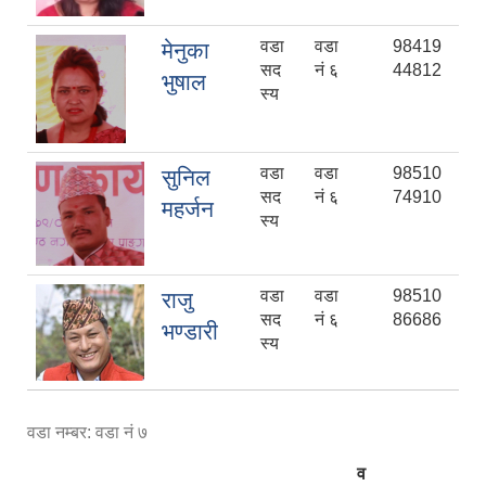
वडा
वडा
98419
मेनुका
सद
नं ६
44812
भुषाल
स्य
वडा
वडा
98510
सुनिल
सद
नं ६
74910
महर्जन
स्य
वडा
वडा
98510
राजु
सद
नं ६
86686
भण्डारी
स्य
वडा नम्बर: वडा नं ७
व