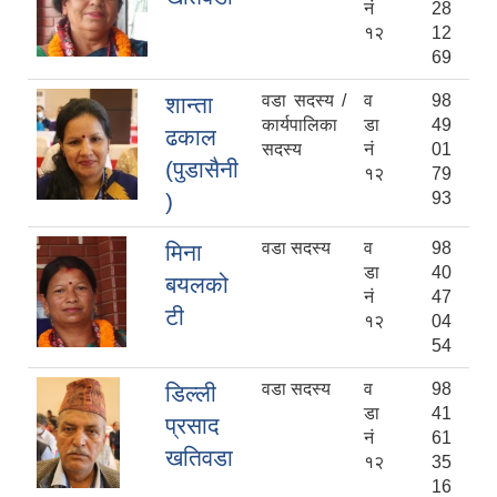
नं
28
१२
12
69
वडा सदस्य /
व
98
शान्ता
कार्यपालिका
डा
49
ढकाल
सदस्य
नं
01
(पुडासैनी
१२
79
)
93
वडा सदस्य
व
98
मिना
डा
40
बयलको
नं
47
टी
१२
04
54
वडा सदस्य
व
98
डिल्ली
डा
41
प्रसाद
नं
61
खतिवडा
१२
35
16