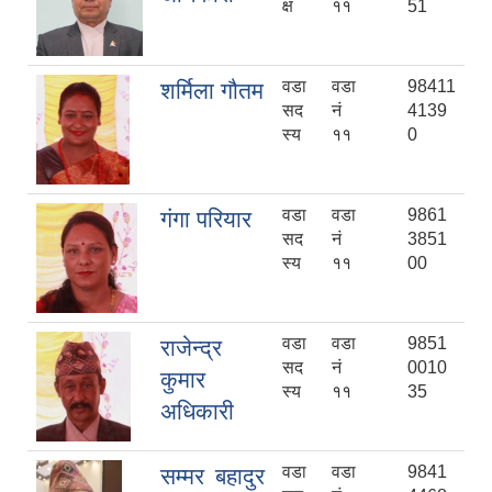
क्ष
११
51
वडा
वडा
98411
शर्मिला गौतम
सद
नं
4139
स्य
११
0
वडा
वडा
9861
गंगा परियार
सद
नं
3851
स्य
११
00
वडा
वडा
9851
राजेन्द्र
सद
नं
0010
कुमार
स्य
११
35
अधिकारी
वडा
वडा
9841
सम्मर बहादुर