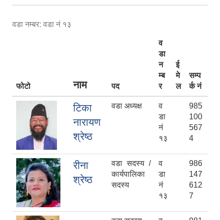
वडा नम्बर: वडा नं १३
व
डा
न
ई
म्ब
मे
सम्प
नाम
फोटो
पद
र
ल
र्क नं
वडा अध्यक्ष
व
985
टिका
डा
100
नारायण
नं
567
श्रेष्ठ
१३
4
वडा सदस्य /
व
986
रीना
कार्यपालिका
डा
147
श्रेष्ठ
सदस्य
नं
612
१३
7