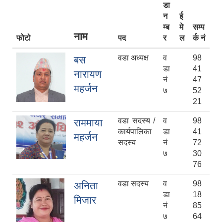
डा
न
ई
म्ब
मे
सम्प
नाम
फोटो
पद
र
ल
र्क नं
वडा अध्यक्ष
व
98
बस
डा
41
नारायण
नं
47
महर्जन
७
52
21
वडा सदस्य /
व
98
राममाया
कार्यपालिका
डा
41
महर्जन
सदस्य
नं
72
७
30
76
वडा सदस्य
व
98
अनिता
डा
18
मिजार
नं
85
७
64