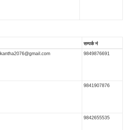
सम्पर्क नं
lkantha2076@gmail.com
9849876691
9841907876
9842655535