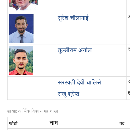
अ
सुरेश चौलागाई
स
तुल्सीराम अर्याल
स
सरस्वती देवी चालिसे
राजु श्रेष्‍ठ
शाखा: आर्थिक विकास महाशाखा
नाम
फोटो
पद