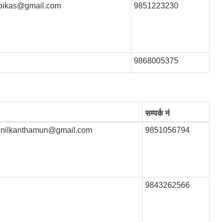
kbikas@gmail.com
9851223230
9868005375
सम्पर्क नं
anilkanthamun@gmail.com
9851056794
9843262566