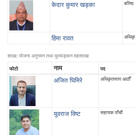
बरिष्
केदार कुमार खड्का
अधिकृत
हिमा रावत
शाखा: योजना अनुगमन तथा मुल्याङ्कन महाशाखा
नाम
फोटो
पद
अधिकृतस्तर आठौँ
अजित घिमिरे
सहायक पाँचौं
युवराज विष्‍ट