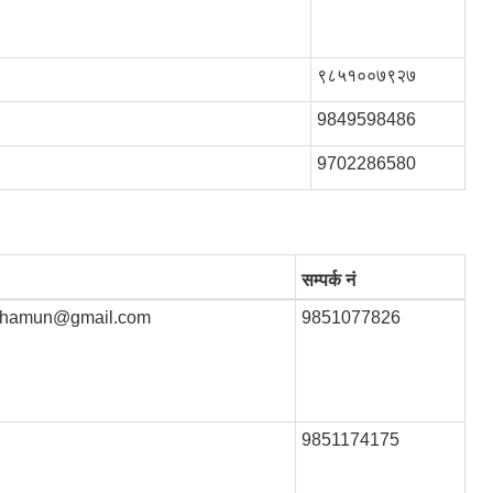
९८५१००७९२७
9849598486
9702286580
सम्पर्क नं
nthamun@gmail.com
9851077826
9851174175