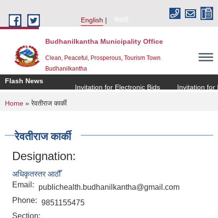
Skip to main content
English
नेपाली
Budhanilkantha Municipality Office
Clean, Peaceful, Prosperous, Tourism Town
Budhanilkantha
Flash News
Invitation for Electronic Bids
Invitation for El
You are here
Home
» रेवतीराज कार्की
रेवतीराज कार्की
Designation:
अधिकृतस्तर आठौँ
Email:
publichealth.budhanilkantha@gmail.com
Phone:
9851155475
Section: