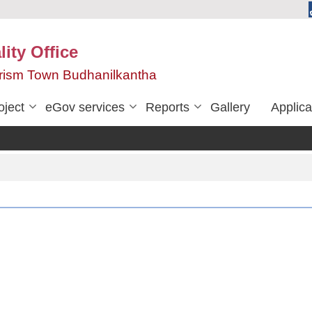
ity Office
urism Town Budhanilkantha
oject
eGov services
Reports
Gallery
Applica