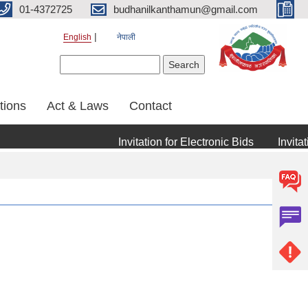
01-4372725
budhanilkanthamun@gmail.com
English
नेपाली
Search form
Search
tions
Act & Laws
Contact
Invitation for Electronic Bids
Invitatio