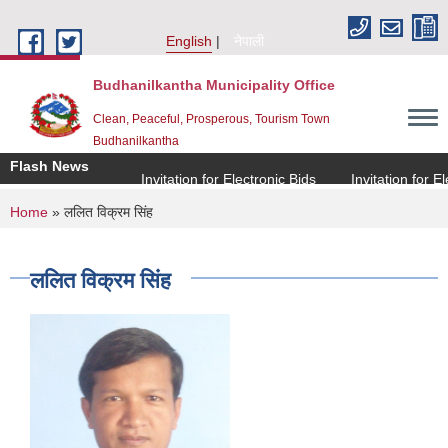
Skip to main content
English
नेपाली
Budhanilkantha Municipality Office
Clean, Peaceful, Prosperous, Tourism Town
Budhanilkantha
Flash News
Invitation for Electronic Bids
Invitation for Elec
You are here
Home
» ललित विक्रम सिंह
ललित विक्रम सिंह