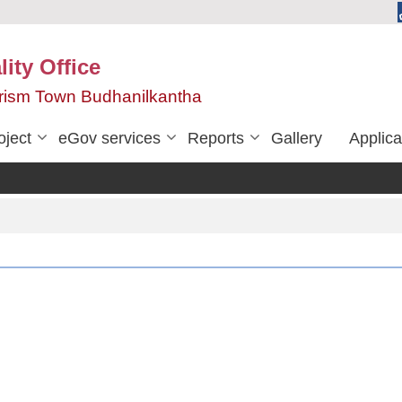
ity Office
urism Town Budhanilkantha
oject
eGov services
Reports
Gallery
Applica