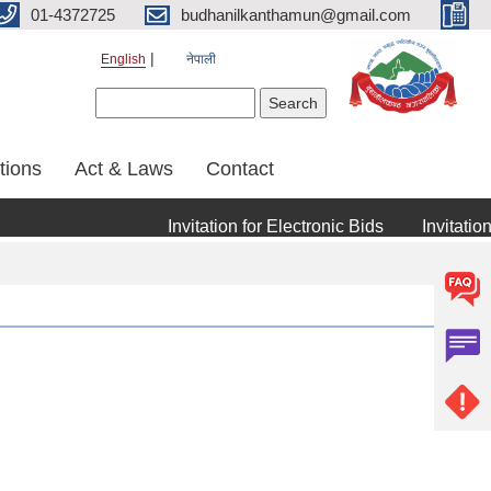
01-4372725
budhanilkanthamun@gmail.com
English
नेपाली
Search form
Search
tions
Act & Laws
Contact
Invitation for Electronic Bids
Invitation f