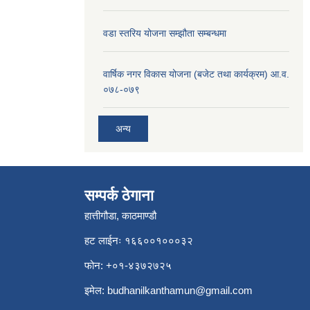
वडा स्तरिय योजना सम्झौता सम्बन्धमा
वार्षिक नगर विकास योजना (बजेट तथा कार्यक्रम) आ.व.
०७८-०७९
अन्य
सम्पर्क ठेगाना
हात्तीगौडा, काठमाण्डौ
हट लाईनः १६६००१०००३२
फोन: +०१-४३७२७२५
इमेल:
budhanilkanthamun@gmail.com