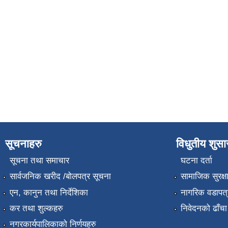
सूचनाहरु
विधुतीय शुस
सूचना तथा समाचार
घटना दर्ता
सार्वजनिक खरीद /बोलपत्र सूचना
सामाजिक सुरक्ष
एन, कानुन तथा निर्देशिका
नागरिक वडापत्
कर तथा शुल्कहरु
निवेदनको ढाँचा
नगरकार्यपालिकाको निर्णयहरु