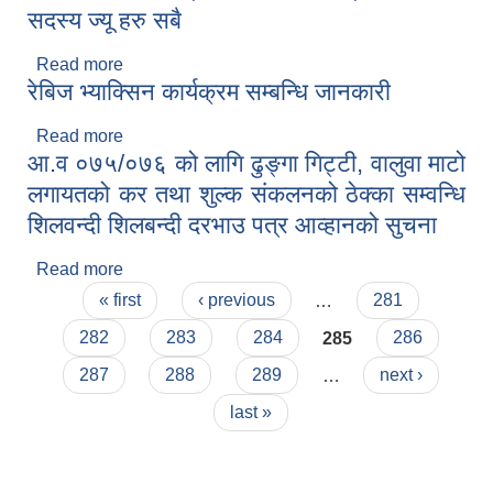
सदस्य ज्यू हरु सबै
Read more
about सकरात्मक सोच सम्बन्धि अभिमुखिकरण कार्यक्रममा
रेबिज भ्याक्सिन कार्यक्रम सम्बन्धि जानकारी
उपस्थिति सम्बन्धमा, वडा कार्यालय सबै, कार्यपालिका सदस्य
ज्यू हरु सबै
Read more
about रेबिज भ्याक्सिन कार्यक्रम सम्बन्धि जानकारी
आ.व ०७५/०७६ को लागि ढुङ्गा गिट्टी, वालुवा माटो
लगायतको कर तथा शुल्क संकलनको ठेक्का सम्वन्धि
शिलवन्दी शिलबन्दी दरभाउ पत्र आव्हानको सुचना
Read more
about आ.व ०७५/०७६ को लागि ढुङ्गा गिट्टी, वालुवा माटो
Pages
लगायतको कर तथा शुल्क संकलनको ठेक्का सम्वन्धि
« first
‹ previous
…
281
शिलवन्दी शिलबन्दी दरभाउ पत्र आव्हानको सुचना
282
283
284
285
286
287
288
289
…
next ›
last »