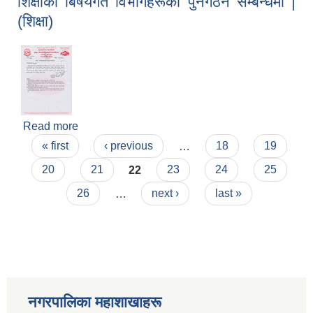
शिक्षाका बिषयगत विभागहरूको पुनर्गठन सम्बन्धमा |
(शिक्षा)
Read more
about शिक्षाका बिषयगत विभागहरूको पुनर्गठन सम्बन्धमा |
Pages
(शिक्षा)
« first
‹ previous
…
18
19
20
21
22
23
24
25
26
…
next ›
last »
नगरपालिका महाशाखाहरू