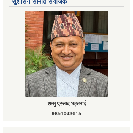
सुशासन समिति संयोजक
शम्भु प्रसाद भट्टराई
9851043615