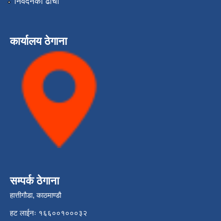
निवेदनको ढाँचा
कार्यालय ठेगाना
सम्पर्क ठेगाना
हात्तीगौडा, काठमाण्डौ
हट लाईनः १६६००१०००३२