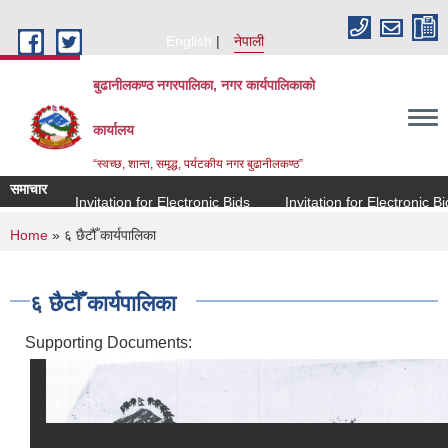
Skip to main content
English
नेपाली
बुढानीलकण्ठ नगरपालिका, नगर कार्यपालिकाको
कार्यालय
“स्वच्छ, शान्त, समृद्ध, पर्यटकीय नगर बुढानीलकण्ठ”
समाचार
Invitation for Electronic Bids
Invitation for Electronic Bids
You are here
Home
» ६ छैटौँ कार्यपालिका
६ छैटौँ कार्यपालिका
Supporting Documents: