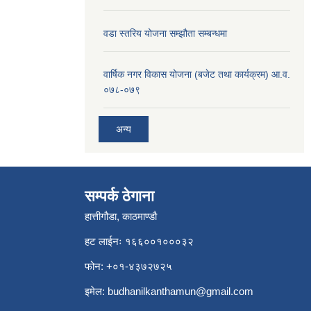
वडा स्तरिय योजना सम्झौता सम्बन्धमा
वार्षिक नगर विकास योजना (बजेट तथा कार्यक्रम) आ.व.
०७८-०७९
अन्य
सम्पर्क ठेगाना
हात्तीगौडा, काठमाण्डौ
हट लाईनः १६६००१०००३२
फोन: +०१-४३७२७२५
इमेल:
budhanilkanthamun@gmail.com