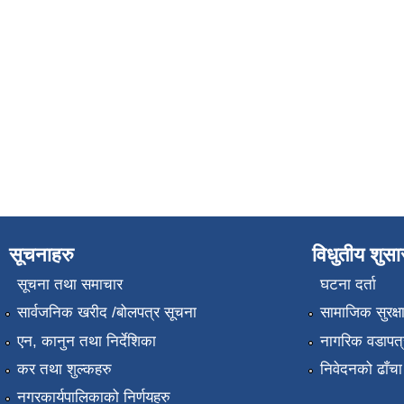
सूचनाहरु
विधुतीय शुस
सूचना तथा समाचार
घटना दर्ता
सार्वजनिक खरीद /बोलपत्र सूचना
सामाजिक सुरक्ष
एन, कानुन तथा निर्देशिका
नागरिक वडापत्
कर तथा शुल्कहरु
निवेदनको ढाँचा
नगरकार्यपालिकाको निर्णयहरु