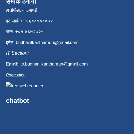
सम्पर्क ठेगाना
हात्तीगौडा, काठमाण्डौ
हट लाईनः १६६००१०००३२
फोन: +०१-४३७२७२५
इमेल:
budhanilkanthamun@gmail.com
IT Section:
Email:
ito.budhanilkanthamun@gmail.com
Page Hits:
chatbot