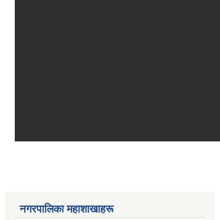
नगरपालिका महाशाखाहरू