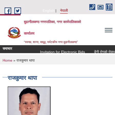
Skip to main content
English
नेपाली
बुढानीलकण्ठ नगरपालिका, नगर कार्यपालिकाको
कार्यालय
“स्वच्छ, शान्त, समृद्ध, पर्यटकीय नगर बुढानीलकण्ठ”
समाचार
Invitation for Electronic Bids
डेंगी रोगको रोकथाम
You are here
Home
» राजकुमार थापा
राजकुमार थापा