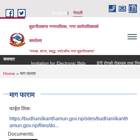
Skip to main content
English
नेपाली
बुढानीलकण्ठ नगरपालिका, नगर कार्यपालिकाको
कार्यालय
“स्वच्छ, शान्त, समृद्ध, पर्यटकीय नगर बुढानीलकण्ठ”
समाचार
Invitation for Electronic Bids
डेंगी रोगको रोकथाम तथा नियन्त्
You are here
Home
» माग फाराम
माग फाराम
फाईल लिंकः
https://budhanilkanthamun.gov.np/sites/budhanilkanth
amun.gov.np/files/do...
Documents: