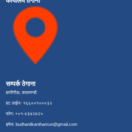
कार्यालय ठेगाना
सम्पर्क ठेगाना
हात्तीगौडा, काठमाण्डौ
हट लाईनः १६६००१०००३२
फोन: +०१-४३७२७२५
इमेल:
budhanilkanthamun@gmail.com