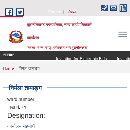
Skip to main content
English
नेपाली
बुढानीलकण्ठ नगरपालिका, नगर कार्यपालिकाको
कार्यालय
“स्वच्छ, शान्त, समृद्ध, पर्यटकीय नगर बुढानीलकण्ठ”
समाचार
Invitation for Electronic Bids
Invitation
You are here
Home
» निर्मला तामाङ्ग
निर्मला तामाङ्ग
ward number :
वडा नं. ११
Designation:
कार्यालय सहयोगी