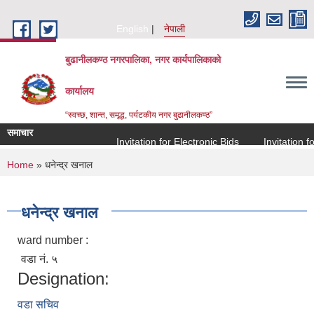
Skip to main content
English
नेपाली
बुढानीलकण्ठ नगरपालिका, नगर कार्यपालिकाको
कार्यालय
“स्वच्छ, शान्त, समृद्ध, पर्यटकीय नगर बुढानीलकण्ठ”
समाचार
Invitation for Electronic Bids
Invitation for
You are here
Home
» धनेन्द्र खनाल
धनेन्द्र खनाल
ward number :
वडा नं. ५
Designation:
वडा सचिव