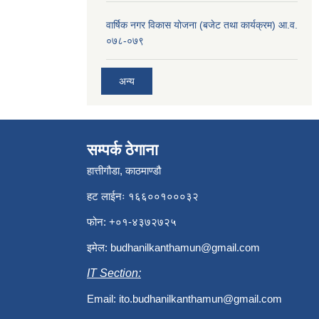
वार्षिक नगर विकास योजना (बजेट तथा कार्यक्रम) आ.व.
०७८-०७९
अन्य
सम्पर्क ठेगाना
हात्तीगौडा, काठमाण्डौ
हट लाईनः १६६००१०००३२
फोन: +०१-४३७२७२५
इमेल:
budhanilkanthamun@gmail.com
IT Section:
Email:
ito.budhanilkanthamun@gmail.com