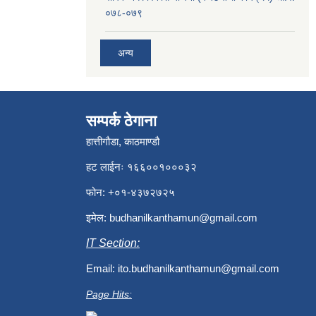
०७८-०७९
अन्य
सम्पर्क ठेगाना
हात्तीगौडा, काठमाण्डौ
हट लाईनः १६६००१०००३२
फोन: +०१-४३७२७२५
इमेल:
budhanilkanthamun@gmail.com
IT Section:
Email:
ito.budhanilkanthamun@gmail.com
Page Hits: