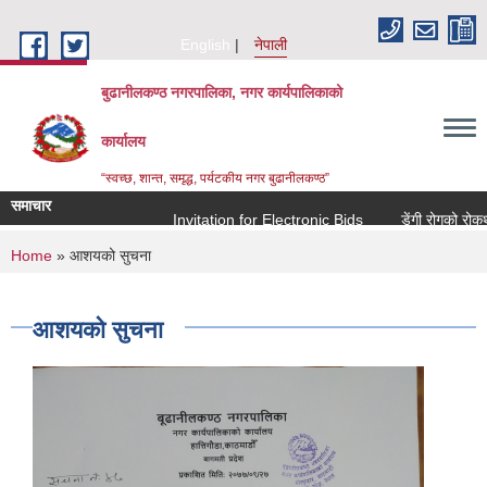
Skip to main content
English
नेपाली
बुढानीलकण्ठ नगरपालिका, नगर कार्यपालिकाको
कार्यालय
“स्वच्छ, शान्त, समृद्ध, पर्यटकीय नगर बुढानीलकण्ठ”
समाचार
Invitation for Electronic Bids
डेंगी रोगको रोकथाम 
You are here
Home
» आशयको सुचना
आशयको सुचना