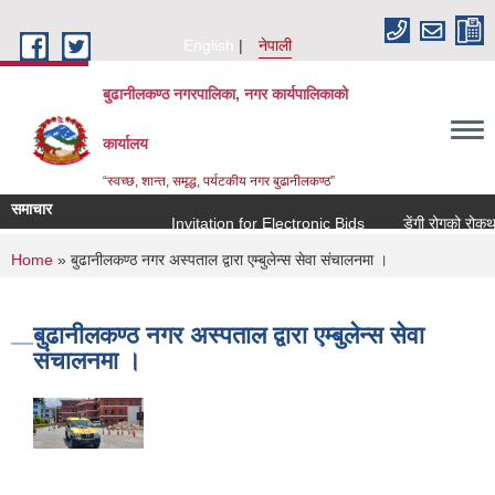
Skip to main content
English
नेपाली
बुढानीलकण्ठ नगरपालिका, नगर कार्यपालिकाको
कार्यालय
“स्वच्छ, शान्त, समृद्ध, पर्यटकीय नगर बुढानीलकण्ठ”
समाचार
Invitation for Electronic Bids
डेंगी रोगको रोकथाम 
You are here
Home
» बुढानीलकण्ठ नगर अस्पताल द्वारा एम्बुलेन्स सेवा संचालनमा ।
बुढानीलकण्ठ नगर अस्पताल द्वारा एम्बुलेन्स सेवा
संचालनमा ।