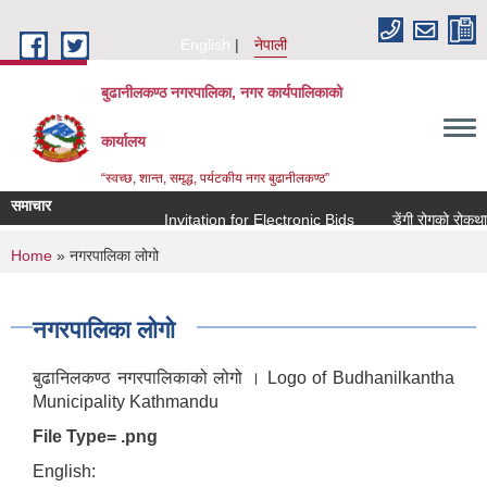
Skip to main content
English
नेपाली
बुढानीलकण्ठ नगरपालिका, नगर कार्यपालिकाको
कार्यालय
“स्वच्छ, शान्त, समृद्ध, पर्यटकीय नगर बुढानीलकण्ठ”
समाचार
Invitation for Electronic Bids
डेंगी रोगको रोकथाम त
You are here
Home
» नगरपालिका लोगो
नगरपालिका लोगो
बुढानिलकण्ठ नगरपालिकाको लोगो । Logo of Budhanilkantha
Municipality Kathmandu
File Type= .png
English: