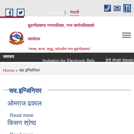
Skip to main content
English
नेपाली
बुढानीलकण्ठ नगरपालिका, नगर कार्यपालिकाको
कार्यालय
“स्वच्छ, शान्त, समृद्ध, पर्यटकीय नगर बुढानीलकण्ठ”
समाचार
Invitation for Electronic Bids
डेंगी रोगको रोकथाम तथ
You are here
Home
» सव.इन्जिनियर
सव.इन्जिनियर
ओमराज ढकाल
Read more
about ओमराज ढकाल
किसन श्रेष्ठ