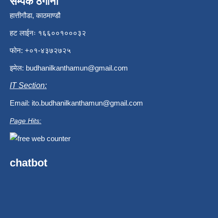
सम्पर्क ठेगाना
हात्तीगौडा, काठमाण्डौ
हट लाईनः १६६००१०००३२
फोन: +०१-४३७२७२५
इमेल:
budhanilkanthamun@gmail.com
IT Section:
Email:
ito.budhanilkanthamun@gmail.com
Page Hits:
chatbot