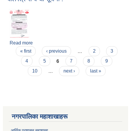
Read more
about बोलपत्र सम्बन्धी सूचना !
Pages
« first
‹ previous
…
2
3
4
5
6
7
8
9
10
…
next ›
last »
नगरपालिका महाशाखाहरू
आर्थिक प्रशासन महाशाखा