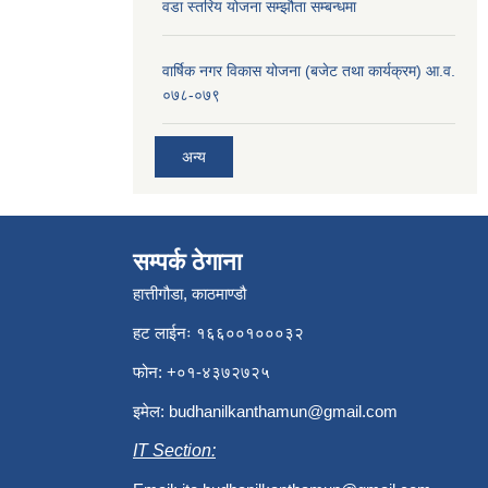
वडा स्तरिय योजना सम्झौता सम्बन्धमा
वार्षिक नगर विकास योजना (बजेट तथा कार्यक्रम) आ.व.
०७८-०७९
अन्य
सम्पर्क ठेगाना
हात्तीगौडा, काठमाण्डौ
हट लाईनः १६६००१०००३२
फोन: +०१-४३७२७२५
इमेल:
budhanilkanthamun@gmail.com
IT Section: