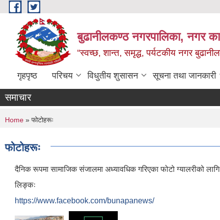
Skip to main content
बुढानीलकण्ठ नगरपालिका, नगर कार
“स्वच्छ, शान्त, समृद्ध, पर्यटकीय नगर बुढानी
गृहपृष्ठ
परिचय
विधुतीय शुसासन
सूचना तथा जानकारी
समाचार
You are here
Home
» फोटोहरूः
फोटोहरूः
दैनिक रूपमा सामाजिक संजालमा अध्यावधिक गरिएका फोटो ग्यालरीको लागि त
लिङ्कः
https://www.facebook.com/bunapanews/