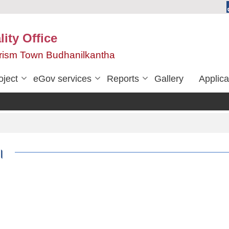
ity Office
urism Town Budhanilkantha
oject
eGov services
Reports
Gallery
Applica
ा।