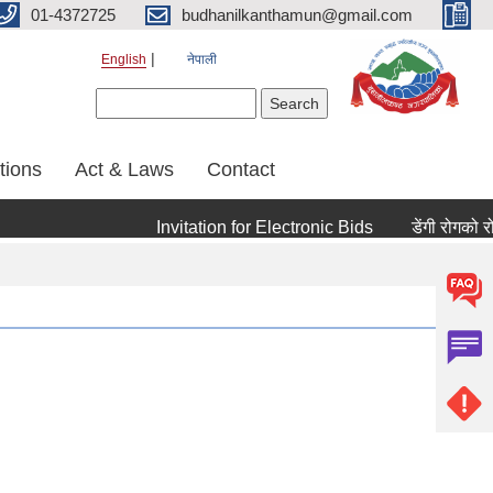
01-4372725
budhanilkanthamun@gmail.com
English
नेपाली
Search form
Search
tions
Act & Laws
Contact
Invitation for Electronic Bids
डेंगी रोगको रोकथ