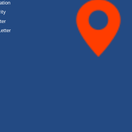
ation
ity
ter
Letter