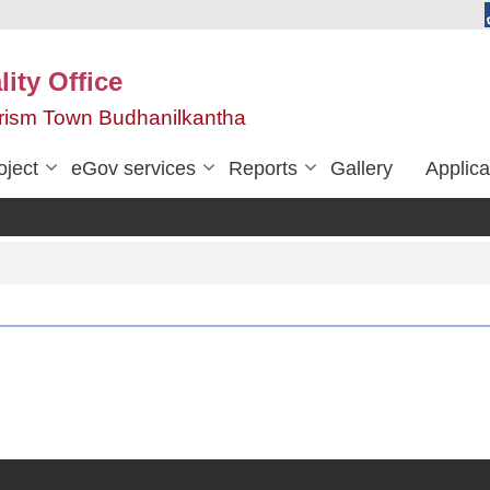
ity Office
urism Town Budhanilkantha
oject
eGov services
Reports
Gallery
Applica