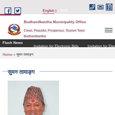
Skip to main content
English
नेपाली
Budhanilkantha Municipality Office
Clean, Peaceful, Prosperous, Tourism Town
Budhanilkantha
Flash News
Invitation for Electronic Bids
Invitation for Electr
You are here
Home
» सुमन तामाङ्ग
सुमन तामाङ्ग