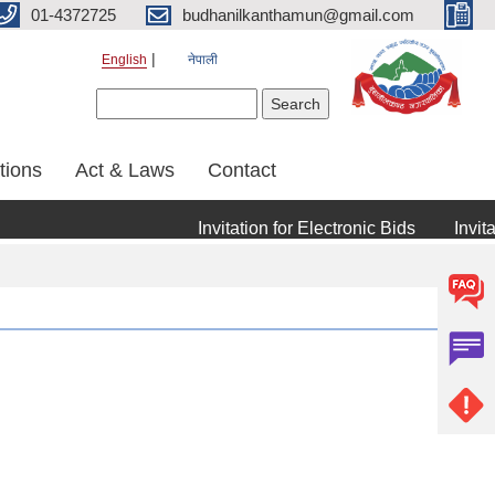
01-4372725
budhanilkanthamun@gmail.com
English
नेपाली
Search form
Search
tions
Act & Laws
Contact
Invitation for Electronic Bids
Invitatio