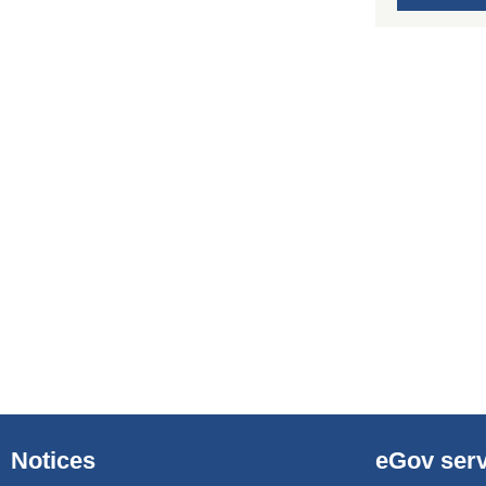
Notices
eGov serv