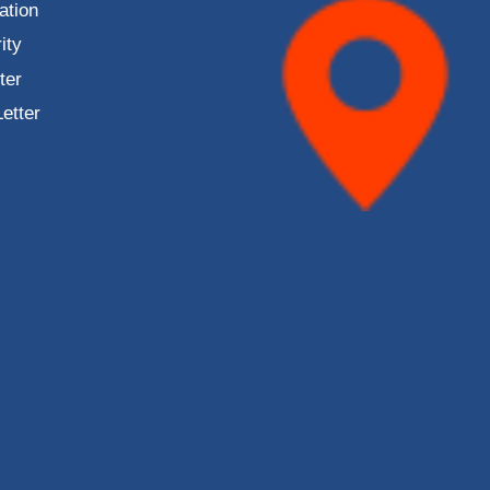
ation
ity
ter
Letter