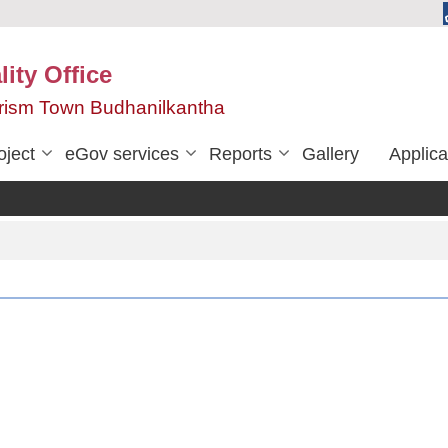
ity Office
urism Town Budhanilkantha
oject
eGov services
Reports
Gallery
Applica