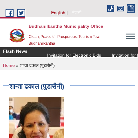
Skip to main content
English
नेपाली
Budhanilkantha Municipality Office
Clean, Peaceful, Prosperous, Tourism Town
Budhanilkantha
Flash News
Invitation for Electronic Bids
Invitation for El
You are here
Home
» शान्ता ढकाल (पुडासैनी)
शान्ता ढकाल (पुडासैनी)