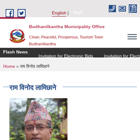
Skip to main content
English
नेपाली
Budhanilkantha Municipality Office
Clean, Peaceful, Prosperous, Tourism Town
Budhanilkantha
Flash News
Invitation for Electronic Bids
Invitation for Electro
You are here
Home
» राम विनोद लामिछाने
राम विनोद लामिछाने