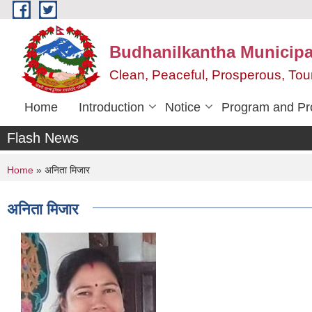
Skip to main content
Budhanilkantha Municipal
Clean, Peaceful, Prosperous, To
Home
Introduction
Notice
Program and Pr
Flash News
You are here
Home
» अनिता मिजार
अनिता मिजार