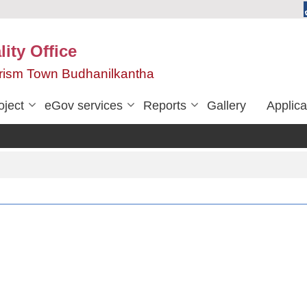
ity Office
urism Town Budhanilkantha
oject
eGov services
Reports
Gallery
Applica