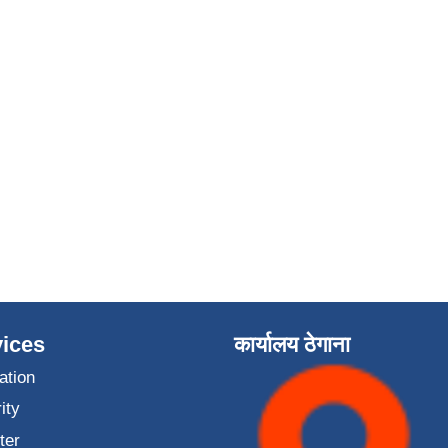
ices
कार्यालय ठेगाना
ation
ity
ter