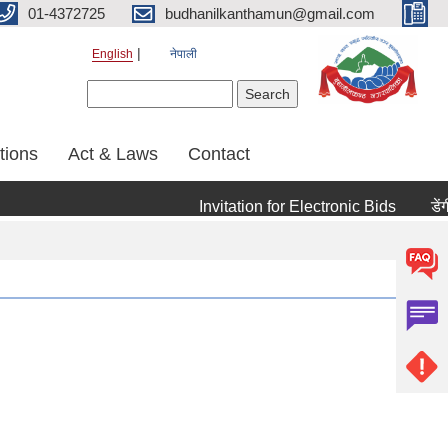
01-4372725
budhanilkanthamun@gmail.com
English
नेपाली
Search form
Search
tions
Act & Laws
Contact
Invitation for Electronic Bids
डेंगी रो