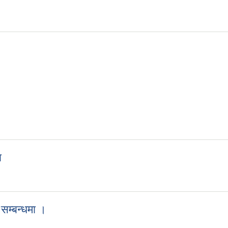
्ताक्षर (Digital Signature) अनिवार्य गरिएको सूचना।
ा
चना
 सम्बन्धमा ।