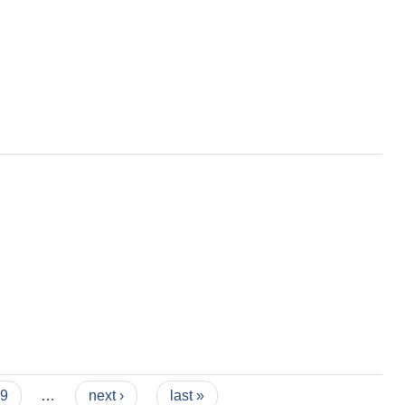
9
…
next ›
last »