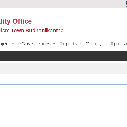
ity Office
urism Town Budhanilkantha
oject
eGov services
Reports
Gallery
Applica
!