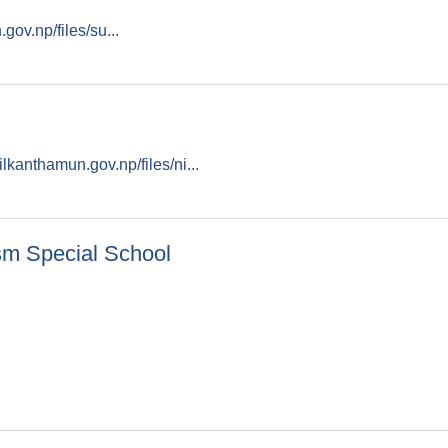
ov.np/files/su...
्ने सम्बन्धमा ।
lkanthamun.gov.np/files/ni...
ism Special School
Autism Special School